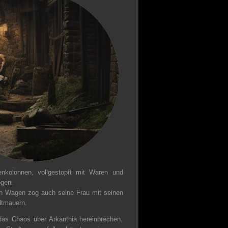
nkolonnen, vollgestopft mit Waren und
ogen.
sen Wagen zog auch seine Frau mit seinen
dtmauern.
das Chaos über Arkanthia hereinbrechen.