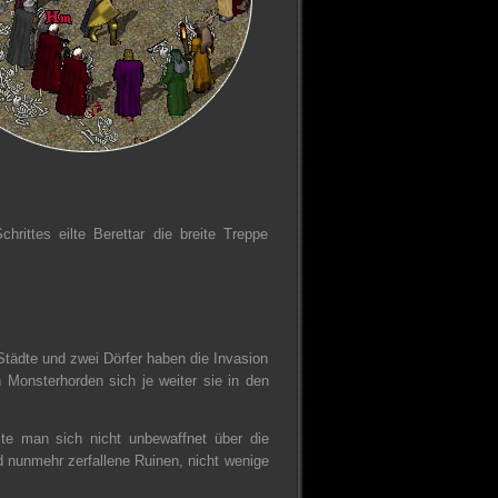
rittes eilte Berettar die breite Treppe
Städte und zwei Dörfer haben die Invasion
n Monsterhorden sich je weiter sie in den
lte man sich nicht unbewaffnet über die
d nunmehr zerfallene Ruinen, nicht wenige