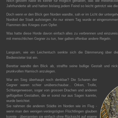
Noch gestern hatte es keiner für möglich gehalten, das die meterdick
Jahrhunderte alt und hatten bislang jedem Feind so leicht getrotzt wie d
Doch wenn er den Blick gen Norden wandte, sah er im Licht der unter
Nordteil der Stadt aufsteigen. An nur einem Tag wurde er eingenommen 
Flammen des Krieges zum Opfer.
Was hatte diese Horde davon einfach alles zu verbrennen und einzureis
mit menschlichen Gegner zu tun, hier galten offenbar andere Regeln.
Langsam, wie ein Leichentuch senkte sich die Dämmerung über die 
Bediensteter trat ein.
Berettar wandte den Blick ab, straffte seine bullige Gestalt und nic
prunkvollen Harnisch anzulegen.
War ein Sieg überhaupt noch denkbar? Die Scharen der
Gegner waren schier unüberschaubar... Orken, Trolle,
Schlangenwesen, sogar von grossen Drachen und anderen
geflügelten Gestalten, die er sonst nur aus Sagen kannte,
wurde berichtet.
Sie nahmen die anderen Städte im Norden wie im Flug -
wenn man den wenigen verängstigten Flüchtlingen glauben
konnte - überrannten sie einfach ohne Rücksicht auf eigene