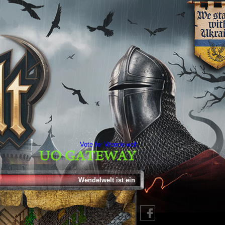
Vote for Wendelwelt
Wendelwelt ist ein Ultima Online Freeshard, man ka