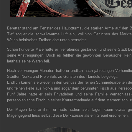
Berettar stand am Fenster des Hauptturms, die starken Arme auf den Bal
Tief sog er die schwül-warme Luft ein, voll von Gerüchen des Markte
Welch hektisches Treiben dort unten herrschte.
Schon hunderte Male hatte er hier abends gestanden und seine Stadt beo
seine Anstrengungen. Doch es fehlten die gewohnten Geräusche, kein 
lauthals seine Waren feil.
Noch vor wenigen Monaten hatte er endlich nach jahrelangen Verhandlu
Städten Norka und Freienfels zu Gunsten des Handels beigelegt.
Endlich kamen sie wieder in den Genuss der feinen Schmiedearbeiten de
und feinen Felle aus Norka und sogar dem berühmten Fisch aus Persepo
Fünf Jahre hatte er sein Privatleben und seine Familie vernachläs
persepolanische Fisch in seiner Kräutermarinade auf dem Marmortisch u
Der Magen knurrte ihm, er hatte schon seit Tagen kaum etwas ge
Magengegend liess selbst diese Delikatesse als ein Greuel erscheinen.