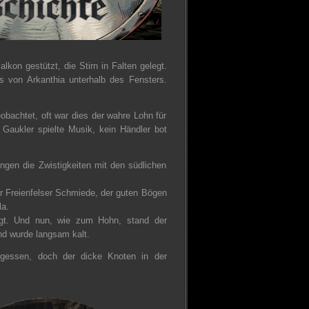
kon gestützt, die Stirn in Falten gelegt.
s von Arkanthia unterhalb des Fensters.
bachtet, oft war dies der wahre Lohn für
Gaukler spielte Musik, kein Händler bot
ngen die Zwistigkeiten mit den südlichen
r Freienfelser Schmiede, der guten Bögen
la.
sigt. Und nun, wie zum Hohn, stand der
nd wurde langsam kalt.
gessen, doch der dicke Knoten in der