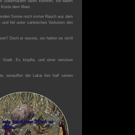
en Stadtmauern fallen könnten, sie waren
ie Küste dem Meer.
gehenden Sonne noch immer Rauch aus dem
und fiel unter zahlreichen Verlusten den
sen? Doch er wusste, sie hatten es nicht
Stadt. Es klopfte, und einer nervöser
kte, woraufhin der Lakai ihm half seinen