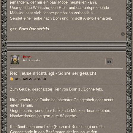
jemandem, der mir ein paar Möbel herstellen kann.
Über genaue Wünsche, den Preis und das entsprechende
Mobiliar lässt sich besser persönlich verhandeln.
Sendet eine Taube nach Born und Ihr sollt Antwort erhalten.
gez. Born Donnerfels
N
a
c
h
o
b
Byron
e
Administrator
n
Re: Hauseinrichtung! - Schreiner gesucht
B
Do 2. Mär 2023, 00:28
e
i
Zum Gruße, geschätzter Herr von Born zu Donnerfels,
t
r
a
bitte sendet eine Taube bei nächster Gelegenheit oder nennt
g
einen Termin.
Gegen echte, wunderbar funkelnde Münzen, bearbeitet die
Handwerkerinnung gern eure Wünsche.
Ihr könnt auch eine Liste (Buch mit Bestellung) und die
Gegenstände in den Briefkasten der Innung werfen.