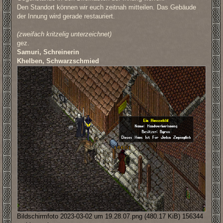
Den Standort können wir euch zeitnah mitteilen. Das Gebäude
der Innung wird gerade restauriert.
(zweifach kritzelig unterzeichnet)
gez.
Samuri, Schreinerin
Khelben, Schwarzschmied
Bildschirm­foto 2023-03-02 um 19.28.07.png (480.17 KiB) 156344