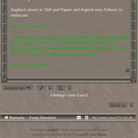
Sogleich nimmt er Stift und Papier und beginnt eine Antwort zu
verfassen.
Werte Feromona Varis,
verzeiht, dass ich meinen Teil des Geschäftes noch nicht erledigt
habe. Sogleich werde ich den entsprechenden Betrag in den
Briefkasten legen. Ich hatte leider in anderen Gefilden zu tun und
kam nicht dazu meine Verpflichtungen zu erfüllen.
gez.
Born Donnerfels
N
a
c
h
Antworten
o
b
4 Beiträge • Seite
1
von
1
e
n
Gehe zu
Startseite
Foren-Übersicht
Alle Zeiten sind
UTC+02:00
Powered by
phpBB
® Forum Software © phpBB Limited
CelticDreams Modified for 3.2 by
phpBB-Style-Design