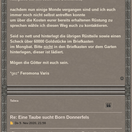
nachdem nun einige Monde vergangen sind und ich euch
immer noch nicht selbst antreffen konnte
um über die Kosten eurer bereits erhaltenen Rüstung zu
sprechen wähle ich diesen Weg euch zu kontaktieren.
Seid so nett und hinterlegt die übrigen Rüstteile sowie einen
Scheck über 60000 Goldstücke im Briefkasten
im Mongbat. Bitte
nicht
in den Briefkasten vor dem Garten
hinterlegen, dieser ist lädiert.
Mögen die Götter mit euch sein.
*gez*
Feromona Varis
N
a
c
h
o
b
Tabea
e
n
Re: Eine Taube sucht Born Donnerfels
B
Do 5. Nov 2020, 21:56
e
i