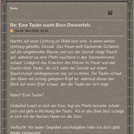
o
b
Dodo
e
n
Re: Eine Taube sucht Born Donnerfels
B
Sa 14. Nov 2020, 22:22
e
i
Nachts auf einer Lichtung im Wald sitzt eine, in einen weiten
t
r
Umhang gehüllte, Gestalt. Das Feuer wirft flackernde Schatten
a
auf die umgebenden Bäume und von der Gestalt steigt Rauch
g
auf, während sie eine Pfeife rauchend in den Sternenhimmel
schaut. Lediglich das Knacken des Holzes im Feuer und das
Gurren einer Taube, die sich nahe der Gestalt auf einem
Baumstumpf niedergelassen hat, ist zu hören. Die Taube schaut
den Mann mit schräg gelegtem Kopf an, während dieser den
Blick auf einen Brief schaut, den die Taube bei sich trägt.
Nanu? Eine Taube?
Grübelnd kratzt er sich am Kinn, legt die Pfeife beiseite, erhebt
sich und geht in Richtung der Taube. Als er den Brief liest schlägt
er sich mit der flachen Hand vor die Stirn.
Verflucht! Vor lauter Gegrübel und Aufgaben habe ich doch glatt
etwas vergessen!