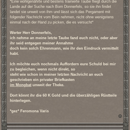
*Eine wohlgenährte und bestens trainierte Taube fliegt durch die
t
r
Lande auf der Suche nach Born Donnerfels, so sie ihn findet
a
landet sie unweit von ihm und lässt sich das Pergament mit
g
folgender Nachricht vom Bein nehmen, nicht ohne wenigstens
einmal nach der Hand zu picken, die es versucht*
Werter Herr Donnerfels,
ich nehme an meine letzte Taube fand euch nicht, oder aber
ihr seid entgegen meiner Annahme
doch kein solch Ehrenmann, wie ihr den Eindruck vermittelt
habt.
Ich möchte euch nochmals Auffordern eure Schuld bei mir
zu begleichen, wenn nicht direkt, so
steht wie schon in meiner letzten Nachricht an euch
geschrieben ein privater Briefkasten
im Mongbat
unweit der Theke.
Dort könnt ihr die 60 K Gold und die überzähligen Rüstteile
hinterlegen.
*gez* Feromona Varis
N
a
c
h