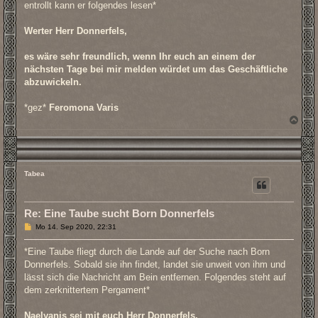
entrollt kann er folgendes lesen*
Werter Herr Donnerfels,
es wäre sehr freundlich, wenn Ihr euch an einem der
nächsten Tage bei mir melden würdet um das Geschäftliche
abzuwickeln.
*gez*
Feromona Varis
N
a
c
h
o
b
Tabea
e
n
Re: Eine Taube sucht Born Donnerfels
B
Mo 14. Sep 2020, 22:31
e
i
*Eine Taube fliegt durch die Lande auf der Suche nach Born
t
r
Donnerfels. Sobald sie ihn findet, landet sie unweit von ihm und
a
lässt sich die Nachricht am Bein entfernen. Folgendes steht auf
g
dem zerknittertem Pergament*
Naelyanis sei mit euch Herr Donnerfels,