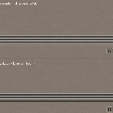
r wurde mal neugestartet.
Reaktion <Daumen hoch>