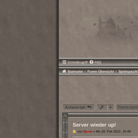
Schnellzugriff
FAQ
Startseite
Foren-Übersicht
Spielspezif
Antworten
Server wieder up!
B
von
Byron
»
Mo 28. Feb 2022, 20:49
e