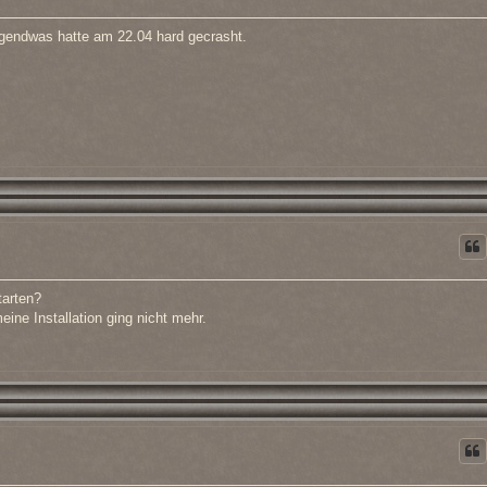
rgendwas hatte am 22.04 hard gecrasht.
tarten?
ine Installation ging nicht mehr.