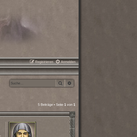
Registrieren
Anmelden
Suche
Erweiterte Suche
5 Beiträge • Seite
1
von
1