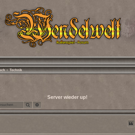
isch
Technik
Server wieder up!
Suche
Erweiterte Suche