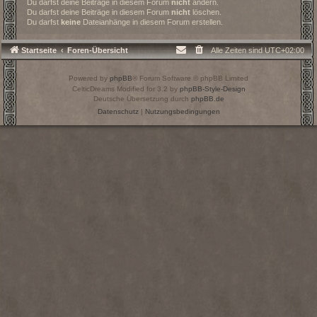
Du darfst deine Beiträge in diesem Forum
nicht
ändern.
Du darfst deine Beiträge in diesem Forum
nicht
löschen.
Du darfst
keine
Dateianhänge in diesem Forum erstellen.
Startseite
Foren-Übersicht
Alle Zeiten sind
UTC+02:00
Powered by
phpBB
® Forum Software © phpBB Limited
CelticDreams Modified for 3.2 by
phpBB-Style-Design
Deutsche Übersetzung durch
phpBB.de
Datenschutz
|
Nutzungsbedingungen