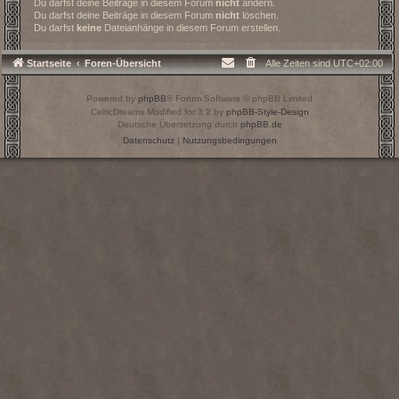
Du darfst deine Beiträge in diesem Forum
nicht
ändern.
Du darfst deine Beiträge in diesem Forum
nicht
löschen.
Du darfst
keine
Dateianhänge in diesem Forum erstellen.
Startseite
Foren-Übersicht
Alle Zeiten sind
UTC+02:00
Powered by
phpBB
® Forum Software © phpBB Limited
CelticDreams Modified for 3.2 by
phpBB-Style-Design
Deutsche Übersetzung durch
phpBB.de
Datenschutz
|
Nutzungsbedingungen