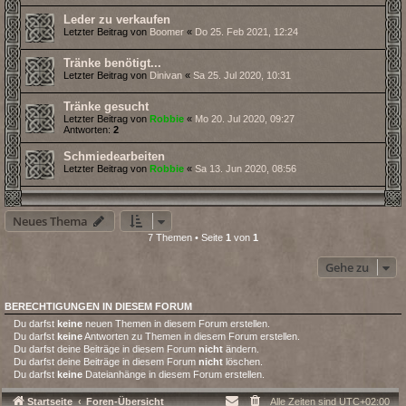
Leder zu verkaufen
Letzter Beitrag von
Boomer
«
Do 25. Feb 2021, 12:24
Tränke benötigt...
Letzter Beitrag von
Dinivan
«
Sa 25. Jul 2020, 10:31
Tränke gesucht
Letzter Beitrag von
Robbie
«
Mo 20. Jul 2020, 09:27
Antworten:
2
Schmiedearbeiten
Letzter Beitrag von
Robbie
«
Sa 13. Jun 2020, 08:56
Neues Thema
7 Themen • Seite
1
von
1
Gehe zu
BERECHTIGUNGEN IN DIESEM FORUM
Du darfst
keine
neuen Themen in diesem Forum erstellen.
Du darfst
keine
Antworten zu Themen in diesem Forum erstellen.
Du darfst deine Beiträge in diesem Forum
nicht
ändern.
Du darfst deine Beiträge in diesem Forum
nicht
löschen.
Du darfst
keine
Dateianhänge in diesem Forum erstellen.
Startseite
Foren-Übersicht
Alle Zeiten sind
UTC+02:00