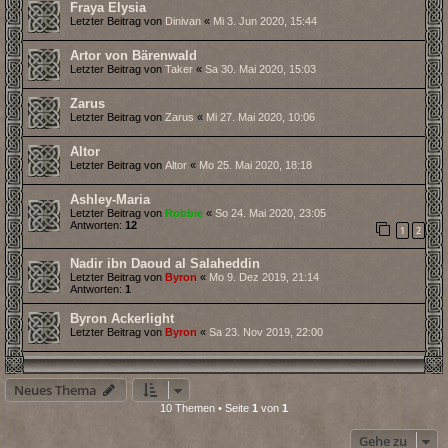
Fraya Elysia
Letzter Beitrag von
Dinivan
«
Mi 3. Jun 2020, 15:44
Artor von Bärenwald
Letzter Beitrag von
Taker
«
Sa 30. Mai 2020, 15:03
Zarus
Letzter Beitrag von
Zarus
«
Mi 27. Mai 2020, 10:06
Altor
Letzter Beitrag von
Altor
«
Mo 25. Mai 2020, 18:18
Ashley-Maria
Letzter Beitrag von
Robbie
«
So 24. Mai 2020, 23:05
Antworten:
12
1
2
Nadir ibn Daoud al Salaheddin
Letzter Beitrag von
Byron
«
Mo 9. Dez 2019, 21:14
Antworten:
1
Byron Ackerlight
Letzter Beitrag von
Byron
«
Sa 23. Nov 2019, 22:00
Neues Thema
10 Themen • Seite
1
von
1
Gehe zu