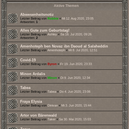
Aktive Themen
Abwesenheitsnotiz
Letzter Beitrag von
Robbie
«
Mi 12. Aug 2020, 23:05
Antworten:
1
Alles Gute zum Geburtstag!
Letzter Beitrag von
Ashley
«
Sa 18. Jul 2020, 09:26
Antworten:
2
Amenhoteph ben Novaz ibn Daoud al Salaheddin
Letzter Beitrag von
Amenhoteph
«
Mi 8. Jul 2020, 12:51
Covid-19
Letzter Beitrag von
Byron
«
Fr 19. Jun 2020, 23:33
Minon Ardalis
Letzter Beitrag von
Minon
«
Di 9. Jun 2020, 12:34
Tabea
Letzter Beitrag von
Tabea
«
Do 4. Jun 2020, 23:06
Fraya Elysia
Letzter Beitrag von
Dinivan
«
Mi 3. Jun 2020, 15:44
Artor von Bärenwald
Letzter Beitrag von
Taker
«
Sa 30. Mai 2020, 15:03