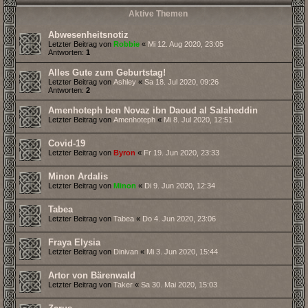
Aktive Themen
Abwesenheitsnotiz
Letzter Beitrag von
Robbie
«
Mi 12. Aug 2020, 23:05
Antworten:
1
Alles Gute zum Geburtstag!
Letzter Beitrag von
Ashley
«
Sa 18. Jul 2020, 09:26
Antworten:
2
Amenhoteph ben Novaz ibn Daoud al Salaheddin
Letzter Beitrag von
Amenhoteph
«
Mi 8. Jul 2020, 12:51
Covid-19
Letzter Beitrag von
Byron
«
Fr 19. Jun 2020, 23:33
Minon Ardalis
Letzter Beitrag von
Minon
«
Di 9. Jun 2020, 12:34
Tabea
Letzter Beitrag von
Tabea
«
Do 4. Jun 2020, 23:06
Fraya Elysia
Letzter Beitrag von
Dinivan
«
Mi 3. Jun 2020, 15:44
Artor von Bärenwald
Letzter Beitrag von
Taker
«
Sa 30. Mai 2020, 15:03