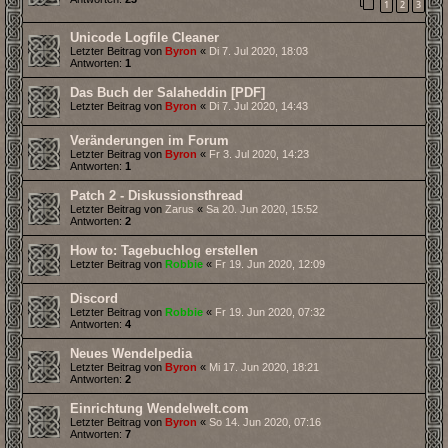
1
2
3
Unicode Logfile Cleaner
Letzter Beitrag von
Byron
«
Di 7. Jul 2020, 18:03
Antworten:
1
Das Buch der Salaheddin [PDF]
Letzter Beitrag von
Byron
«
Di 7. Jul 2020, 14:43
Veränderungen im Forum
Letzter Beitrag von
Byron
«
Fr 3. Jul 2020, 14:23
Antworten:
1
Patch 2 - Diskussionsthread
Letzter Beitrag von
Zarus
«
Sa 20. Jun 2020, 15:52
Antworten:
2
How to: Tagebuchlog erstellen
Letzter Beitrag von
Robbie
«
Fr 19. Jun 2020, 12:09
Discord
Letzter Beitrag von
Robbie
«
Fr 19. Jun 2020, 07:32
Antworten:
4
Neues Wendelpedia
Letzter Beitrag von
Byron
«
Mi 17. Jun 2020, 18:21
Antworten:
2
Einrichtung Wendelwelt.com
Letzter Beitrag von
Byron
«
So 14. Jun 2020, 07:16
Antworten:
7