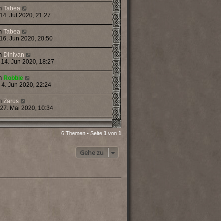
n
Tabea
 14. Jul 2020, 21:27
n
Tabea
 16. Jun 2020, 20:50
n
Dinivan
 14. Jun 2020, 18:27
n
Robbie
 4. Jun 2020, 22:24
n
Zarus
 27. Mai 2020, 10:34
6 Themen • Seite
1
von
1
Gehe zu