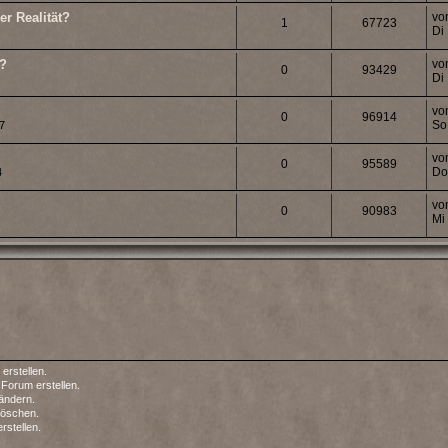
er Realität?
vo
1
67723
Di
?
vo
0
93429
Di
vo
0
96914
So
7
vo
0
95589
Do
4
vo
0
90983
Mi
rstellen.
Forum erstellen.
ändern.
löschen.
stellen.