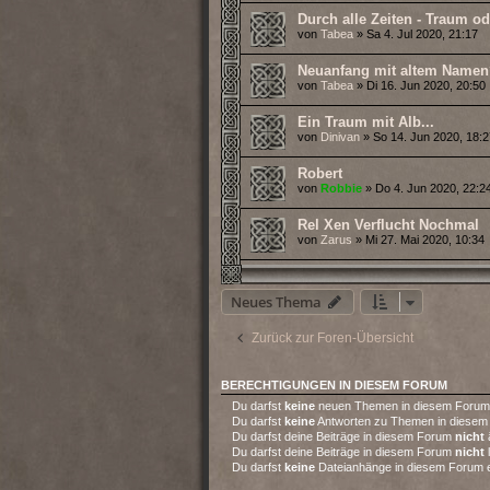
Durch alle Zeiten - Traum od
von
Tabea
» Sa 4. Jul 2020, 21:17
Neuanfang mit altem Namen
von
Tabea
» Di 16. Jun 2020, 20:50
Ein Traum mit Alb...
von
Dinivan
» So 14. Jun 2020, 18:2
Robert
von
Robbie
» Do 4. Jun 2020, 22:2
Rel Xen Verflucht Nochmal
von
Zarus
» Mi 27. Mai 2020, 10:34
Neues Thema
Zurück zur Foren-Übersicht
BERECHTIGUNGEN IN DIESEM FORUM
Du darfst
keine
neuen Themen in diesem Forum e
Du darfst
keine
Antworten zu Themen in diesem 
Du darfst deine Beiträge in diesem Forum
nicht
Du darfst deine Beiträge in diesem Forum
nicht
Du darfst
keine
Dateianhänge in diesem Forum er