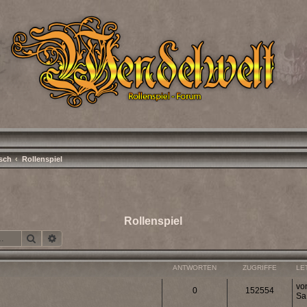
isch
Rollenspiel
Rollenspiel
Suche
Erweiterte Suche
ANTWORTEN
ZUGRIFFE
LE
vo
0
152554
Sa