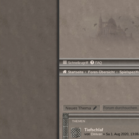
Schnellzugriff
FAQ
Startseite
Foren-Übersicht
Spielspezif
Neues Thema
THEMEN
Tiefschlaf
von
Dinivan
» Sa 1. Aug 2020, 13:06