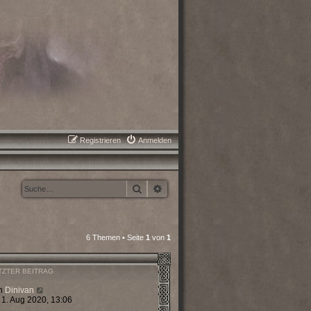
Registrieren
Anmelden
Suche
Erweiterte Suche
6 Themen • Seite
1
von
1
TZTER BEITRAG
n
Dinivan
 1. Aug 2020, 13:06