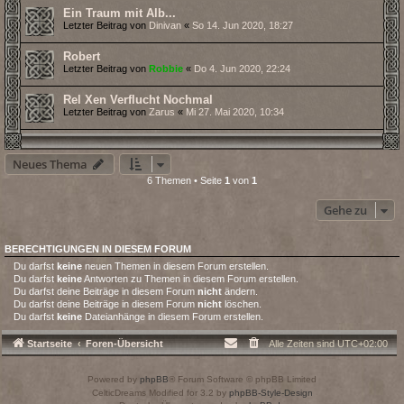
Ein Traum mit Alb...
Letzter Beitrag von
Dinivan
«
So 14. Jun 2020, 18:27
Robert
Letzter Beitrag von
Robbie
«
Do 4. Jun 2020, 22:24
Rel Xen Verflucht Nochmal
Letzter Beitrag von
Zarus
«
Mi 27. Mai 2020, 10:34
Neues Thema
6 Themen • Seite
1
von
1
Gehe zu
BERECHTIGUNGEN IN DIESEM FORUM
Du darfst
keine
neuen Themen in diesem Forum erstellen.
Du darfst
keine
Antworten zu Themen in diesem Forum erstellen.
Du darfst deine Beiträge in diesem Forum
nicht
ändern.
Du darfst deine Beiträge in diesem Forum
nicht
löschen.
Du darfst
keine
Dateianhänge in diesem Forum erstellen.
Startseite
Foren-Übersicht
Alle Zeiten sind
UTC+02:00
Powered by
phpBB
® Forum Software © phpBB Limited
CelticDreams Modified for 3.2 by
phpBB-Style-Design