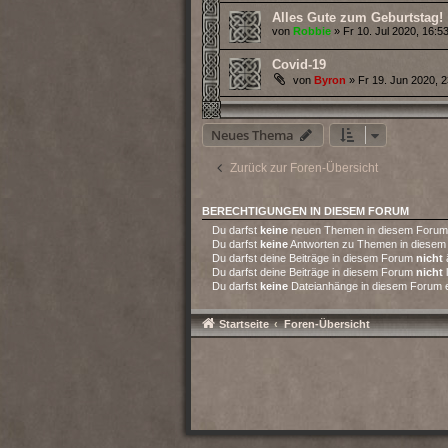
Alles Gute zum Geburtstag!
von
Robbie
» Fr 10. Jul 2020, 16:5
Covid-19
von
Byron
» Fr 19. Jun 2020, 2
Neues Thema
Zurück zur Foren-Übersicht
BERECHTIGUNGEN IN DIESEM FORUM
Du darfst
keine
neuen Themen in diesem Forum e
Du darfst
keine
Antworten zu Themen in diesem 
Du darfst deine Beiträge in diesem Forum
nicht
Du darfst deine Beiträge in diesem Forum
nicht
Du darfst
keine
Dateianhänge in diesem Forum er
Startseite
Foren-Übersicht