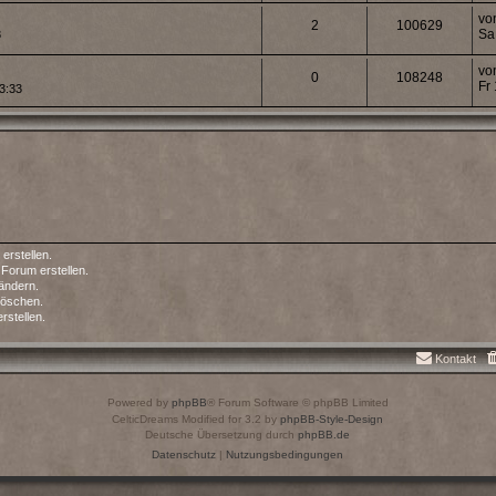
vo
2
100629
Sa
3
vo
0
108248
Fr
3:33
rstellen.
Forum erstellen.
ändern.
löschen.
stellen.
Kontakt
Powered by
phpBB
® Forum Software © phpBB Limited
CelticDreams Modified for 3.2 by
phpBB-Style-Design
Deutsche Übersetzung durch
phpBB.de
Datenschutz
|
Nutzungsbedingungen