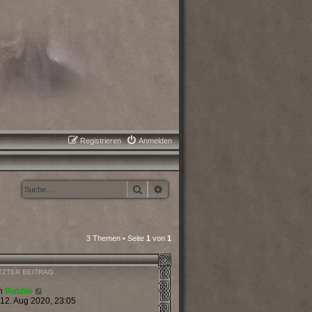
Registrieren
Anmelden
Suche
Erweiterte Suche
3 Themen • Seite
1
von
1
TZTER BEITRAG
n
Robbie
 12. Aug 2020, 23:05