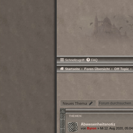
Schnellzugriff
FAQ
Startseite
Foren-Übersicht
Off Topic
Neues Thema
THEMEN
Abwesenheitsnotiz
von
Byron
» Mi 12. Aug 2020, 05:04