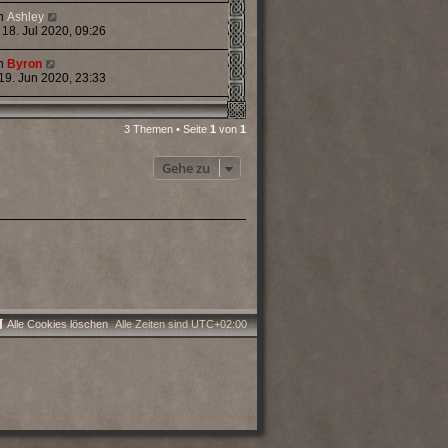
n
Ashley
 18. Jul 2020, 09:26
n
Byron
 19. Jun 2020, 23:33
3 Themen • Seite
1
von
1
Gehe zu
Alle Cookies löschen
Alle Zeiten sind
UTC+02:00