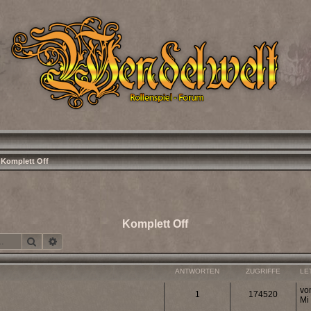
Komplett Off
Komplett Off
Suche
Erweiterte Suche
ANTWORTEN
ZUGRIFFE
LE
vo
1
174520
Mi