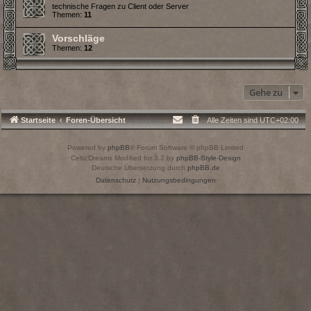
technische Fragen zu Client oder Server
Themen:
11
Vorschläge
Themen:
12
Gehe zu
Startseite
Foren-Übersicht
Alle Zeiten sind
UTC+02:00
Powered by
phpBB
® Forum Software © phpBB Limited
CelticDreams Modified for 3.2 by
phpBB-Style-Design
Deutsche Übersetzung durch
phpBB.de
Datenschutz
|
Nutzungsbedingungen