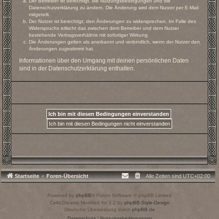
Der Betreiber ist berechtigt, die Nutzungsbedingungen und die
Datenschutzerklärung zu ändern. Die Änderung wird dem Nutzer per E-Mail
mitgeteilt.
Der Nutzer ist berechtigt, den Änderungen zu widersprechen. Im Falle des
Widerspruchs erlischt das zwischen dem Betreiber und dem Nutzer
bestehende Vertragsverhältnis mit sofortiger Wirkung.
Die Änderungen gelten als anerkannt und verbindlich, wenn der Nutzer den
Änderungen zugestimmt hat.
Informationen über den Umgang mit deinen persönlichen Daten
sind in der Datenschutzerklärung enthalten.
Startseite
Foren-Übersicht
Alle Zeiten sind
UTC+02:00
Powered by
phpBB
® Forum Software © phpBB Limited
CelticDreams Modified for 3.2 by
phpBB-Style-Design
Deutsche Übersetzung durch
phpBB.de
Datenschutz
|
Nutzungsbedingungen