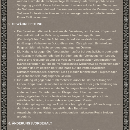
werden durch die deutschsprachige Community unter www.phpbb.de zur
Verfügung gestellt. Beide haben keinen Einfluss auf die Art und Weise, wie
die Software verwendet wird. Sie können insbesondere die Verwendung der
Software für bestimmte Zwecke nicht untersagen oder auf Inhalte fremder
Foren Einfluss nehmen.
5. GEWÄHRLEISTUNG
Der Betreiber haftet mit Ausnahme der Verletzung von Leben, Körper und
Gesundheit und der Verletzung wesentlicher Vertragspflichten
(Kardinalpflichten) nur für Schäden, die auf ein vorsätzliches oder grob
fahrlässiges Verhalten zurückzuführen sind. Dies gilt auch für mittelbare
Folgeschäden wie insbesondere entgangenen Gewinn.
Die Haftung ist gegenüber Verbrauchern außer bei vorsätzlichem oder grob
fahrlässigem Verhalten oder bei Schäden aus der Verletzung von Leben,
Körper und Gesundheit und der Verletzung wesentlicher Vertragspflichten
(Kardinalpflichten) auf die bei Vertragsschluss typischerweise vorhersehbaren
Schäden und im übrigen der Höhe nach auf die vertragstypischen
Durchschnittsschäden begrenzt. Dies gilt auch für mittelbare Folgeschäden
wie insbesondere entgangenen Gewinn.
Die Haftung ist gegenüber Unternehmern außer bei der Verletzung von
Leben, Körper und Gesundheit oder vorsätzlichem oder grob fahrlässigem
Verhalten des Betreibers auf die bei Vertragsschluss typischerweise
vorhersehbaren Schäden und im Übrigen der Höhe nach auf die
vertragstypischen Durchschnittsschäden begrenzt. Dies gilt auch für
mittelbare Schäden, insbesondere entgangenen Gewinn.
Die Haftungsbegrenzung der Absätze a bis c gilt sinngemäß auch zugunsten
der Mitarbeiter und Erfüllungsgehilfen des Betreibers.
Ansprüche für eine Haftung aus zwingendem nationalem Recht bleiben
unberührt.
6. ÄNDERUNGSVORBEHALT