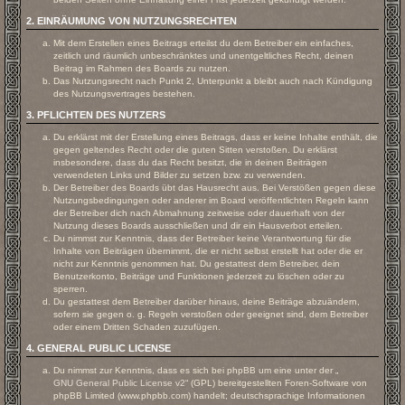
2. EINRÄUMUNG VON NUTZUNGSRECHTEN
Mit dem Erstellen eines Beitrags erteilst du dem Betreiber ein einfaches,
zeitlich und räumlich unbeschränktes und unentgeltliches Recht, deinen
Beitrag im Rahmen des Boards zu nutzen.
Das Nutzungsrecht nach Punkt 2, Unterpunkt a bleibt auch nach Kündigung
des Nutzungsvertrages bestehen.
3. PFLICHTEN DES NUTZERS
Du erklärst mit der Erstellung eines Beitrags, dass er keine Inhalte enthält, die
gegen geltendes Recht oder die guten Sitten verstoßen. Du erklärst
insbesondere, dass du das Recht besitzt, die in deinen Beiträgen
verwendeten Links und Bilder zu setzen bzw. zu verwenden.
Der Betreiber des Boards übt das Hausrecht aus. Bei Verstößen gegen diese
Nutzungsbedingungen oder anderer im Board veröffentlichten Regeln kann
der Betreiber dich nach Abmahnung zeitweise oder dauerhaft von der
Nutzung dieses Boards ausschließen und dir ein Hausverbot erteilen.
Du nimmst zur Kenntnis, dass der Betreiber keine Verantwortung für die
Inhalte von Beiträgen übernimmt, die er nicht selbst erstellt hat oder die er
nicht zur Kenntnis genommen hat. Du gestattest dem Betreiber, dein
Benutzerkonto, Beiträge und Funktionen jederzeit zu löschen oder zu
sperren.
Du gestattest dem Betreiber darüber hinaus, deine Beiträge abzuändern,
sofern sie gegen o. g. Regeln verstoßen oder geeignet sind, dem Betreiber
oder einem Dritten Schaden zuzufügen.
4. GENERAL PUBLIC LICENSE
Du nimmst zur Kenntnis, dass es sich bei phpBB um eine unter der „
GNU General Public License v2
“ (GPL) bereitgestellten Foren-Software von
phpBB Limited (www.phpbb.com) handelt; deutschsprachige Informationen