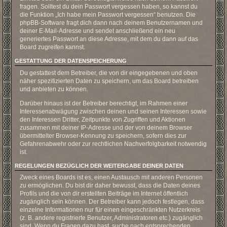
fragen. Solltest du dein Passwort vergessen haben, so kannst du
die Funktion „Ich habe mein Passwort vergessen“ benutzen. Die
phpBB-Software fragt dich dann nach deinem Benutzernamen und
deiner E-Mail-Adresse und sendet anschließend ein neu
generiertes Passwort an diese Adresse, mit dem du dann auf das
Board zugreifen kannst.
GESTATTUNG DER DATENSPEICHERUNG
Du gestattest dem Betreiber, die von dir eingegebenen und oben
näher spezifizierten Daten zu speichern, um das Board betreiben
und anbieten zu können.
Darüber hinaus ist der Betreiber berechtigt, im Rahmen einer
Interessenabwägung zwischen deinen und seinen Interessen sowie
den Interessen Dritter, Zeitpunkte von Zugriffen und Aktionen
zusammen mit deiner IP-Adresse und der von deinem Browser
übermittelter Browser-Kennung zu speichern, sofern dies zur
Gefahrenabwehr oder zur rechtlichen Nachverfolgbarkeit notwendig
ist.
REGELUNGEN BEZÜGLICH DER WEITERGABE DEINER DATEN
Zweck eines Boards ist es, einen Austausch mit anderen Personen
zu ermöglichen. Du bist dir daher bewusst, dass die Daten deines
Profils und die von dir erstellten Beiträge im Internet öffentlich
zugänglich sein können. Der Betreiber kann jedoch festlegen, dass
einzelne Informationen nur für einen eingeschränkten Nutzerkreis
(z. B. andere registrierte Benutzer, Administratoren etc.) zugänglich
sind. Wenn du Fragen dazu hast, suche nach entsprechenden