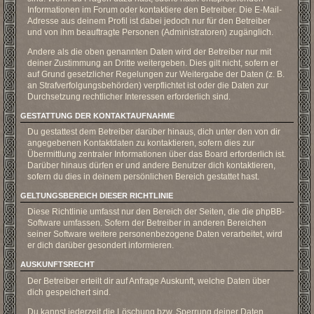
Informationen im Forum oder kontaktiere den Betreiber. Die E-Mail-
Adresse aus deinem Profil ist dabei jedoch nur für den Betreiber
und von ihm beauftragte Personen (Administratoren) zugänglich.
Andere als die oben genannten Daten wird der Betreiber nur mit
deiner Zustimmung an Dritte weitergeben. Dies gilt nicht, sofern er
auf Grund gesetzlicher Regelungen zur Weitergabe der Daten (z. B.
an Strafverfolgungsbehörden) verpflichtet ist oder die Daten zur
Durchsetzung rechtlicher Interessen erforderlich sind.
GESTATTUNG DER KONTAKTAUFNAHME
Du gestattest dem Betreiber darüber hinaus, dich unter den von dir
angegebenen Kontaktdaten zu kontaktieren, sofern dies zur
Übermittlung zentraler Informationen über das Board erforderlich ist.
Darüber hinaus dürfen er und andere Benutzer dich kontaktieren,
sofern du dies in deinem persönlichen Bereich gestattet hast.
GELTUNGSBEREICH DIESER RICHTLINIE
Diese Richtlinie umfasst nur den Bereich der Seiten, die die phpBB-
Software umfassen. Sofern der Betreiber in anderen Bereichen
seiner Software weitere personenbezogene Daten verarbeitet, wird
er dich darüber gesondert informieren.
AUSKUNFTSRECHT
Der Betreiber erteilt dir auf Anfrage Auskunft, welche Daten über
dich gespeichert sind.
Du kannst jederzeit die Löschung bzw. Sperrung deiner Daten