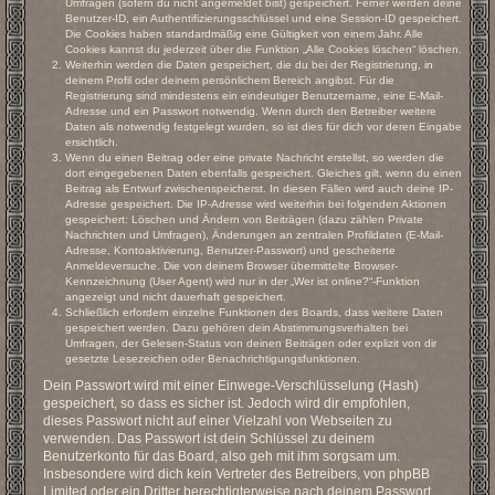
Umfragen (sofern du nicht angemeldet bist) gespeichert. Ferner werden deine
Benutzer-ID, ein Authentifizierungsschlüssel und eine Session-ID gespeichert.
Die Cookies haben standardmäßig eine Gültigkeit von einem Jahr. Alle
Cookies kannst du jederzeit über die Funktion „Alle Cookies löschen“ löschen.
Weiterhin werden die Daten gespeichert, die du bei der Registrierung, in
deinem Profil oder deinem persönlichem Bereich angibst. Für die
Registrierung sind mindestens ein eindeutiger Benutzername, eine E-Mail-
Adresse und ein Passwort notwendig. Wenn durch den Betreiber weitere
Daten als notwendig festgelegt wurden, so ist dies für dich vor deren Eingabe
ersichtlich.
Wenn du einen Beitrag oder eine private Nachricht erstellst, so werden die
dort eingegebenen Daten ebenfalls gespeichert. Gleiches gilt, wenn du einen
Beitrag als Entwurf zwischenspeicherst. In diesen Fällen wird auch deine IP-
Adresse gespeichert. Die IP-Adresse wird weiterhin bei folgenden Aktionen
gespeichert: Löschen und Ändern von Beiträgen (dazu zählen Private
Nachrichten und Umfragen), Änderungen an zentralen Profildaten (E-Mail-
Adresse, Kontoaktivierung, Benutzer-Passwort) und gescheiterte
Anmeldeversuche. Die von deinem Browser übermittelte Browser-
Kennzeichnung (User Agent) wird nur in der „Wer ist online?“-Funktion
angezeigt und nicht dauerhaft gespeichert.
Schließlich erfordern einzelne Funktionen des Boards, dass weitere Daten
gespeichert werden. Dazu gehören dein Abstimmungsverhalten bei
Umfragen, der Gelesen-Status von deinen Beiträgen oder explizit von dir
gesetzte Lesezeichen oder Benachrichtigungsfunktionen.
Dein Passwort wird mit einer Einwege-Verschlüsselung (Hash)
gespeichert, so dass es sicher ist. Jedoch wird dir empfohlen,
dieses Passwort nicht auf einer Vielzahl von Webseiten zu
verwenden. Das Passwort ist dein Schlüssel zu deinem
Benutzerkonto für das Board, also geh mit ihm sorgsam um.
Insbesondere wird dich kein Vertreter des Betreibers, von phpBB
Limited oder ein Dritter berechtigterweise nach deinem Passwort