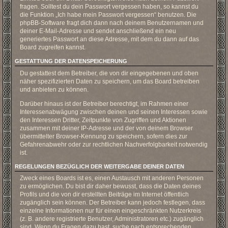
fragen. Solltest du dein Passwort vergessen haben, so kannst du
die Funktion „Ich habe mein Passwort vergessen“ benutzen. Die
phpBB-Software fragt dich dann nach deinem Benutzernamen und
deiner E-Mail-Adresse und sendet anschließend ein neu
generiertes Passwort an diese Adresse, mit dem du dann auf das
Board zugreifen kannst.
GESTATTUNG DER DATENSPEICHERUNG
Du gestattest dem Betreiber, die von dir eingegebenen und oben
näher spezifizierten Daten zu speichern, um das Board betreiben
und anbieten zu können.
Darüber hinaus ist der Betreiber berechtigt, im Rahmen einer
Interessenabwägung zwischen deinen und seinen Interessen sowie
den Interessen Dritter, Zeitpunkte von Zugriffen und Aktionen
zusammen mit deiner IP-Adresse und der von deinem Browser
übermittelter Browser-Kennung zu speichern, sofern dies zur
Gefahrenabwehr oder zur rechtlichen Nachverfolgbarkeit notwendig
ist.
REGELUNGEN BEZÜGLICH DER WEITERGABE DEINER DATEN
Zweck eines Boards ist es, einen Austausch mit anderen Personen
zu ermöglichen. Du bist dir daher bewusst, dass die Daten deines
Profils und die von dir erstellten Beiträge im Internet öffentlich
zugänglich sein können. Der Betreiber kann jedoch festlegen, dass
einzelne Informationen nur für einen eingeschränkten Nutzerkreis
(z. B. andere registrierte Benutzer, Administratoren etc.) zugänglich
sind. Wenn du Fragen dazu hast, suche nach entsprechenden