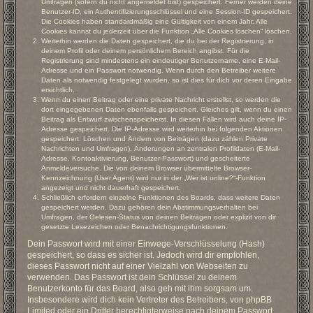
Umfragen (sofern du nicht angemeldet bist) gespeichert. Ferner werden deine
Benutzer-ID, ein Authentifizierungsschlüssel und eine Session-ID gespeichert.
Die Cookies haben standardmäßig eine Gültigkeit von einem Jahr. Alle
Cookies kannst du jederzeit über die Funktion „Alle Cookies löschen“ löschen.
Weiterhin werden die Daten gespeichert, die du bei der Registrierung, in
deinem Profil oder deinem persönlichem Bereich angibst. Für die
Registrierung sind mindestens ein eindeutiger Benutzername, eine E-Mail-
Adresse und ein Passwort notwendig. Wenn durch den Betreiber weitere
Daten als notwendig festgelegt wurden, so ist dies für dich vor deren Eingabe
ersichtlich.
Wenn du einen Beitrag oder eine private Nachricht erstellst, so werden die
dort eingegebenen Daten ebenfalls gespeichert. Gleiches gilt, wenn du einen
Beitrag als Entwurf zwischenspeicherst. In diesen Fällen wird auch deine IP-
Adresse gespeichert. Die IP-Adresse wird weiterhin bei folgenden Aktionen
gespeichert: Löschen und Ändern von Beiträgen (dazu zählen Private
Nachrichten und Umfragen), Änderungen an zentralen Profildaten (E-Mail-
Adresse, Kontoaktivierung, Benutzer-Passwort) und gescheiterte
Anmeldeversuche. Die von deinem Browser übermittelte Browser-
Kennzeichnung (User Agent) wird nur in der „Wer ist online?“-Funktion
angezeigt und nicht dauerhaft gespeichert.
Schließlich erfordern einzelne Funktionen des Boards, dass weitere Daten
gespeichert werden. Dazu gehören dein Abstimmungsverhalten bei
Umfragen, der Gelesen-Status von deinen Beiträgen oder explizit von dir
gesetzte Lesezeichen oder Benachrichtigungsfunktionen.
Dein Passwort wird mit einer Einwege-Verschlüsselung (Hash)
gespeichert, so dass es sicher ist. Jedoch wird dir empfohlen,
dieses Passwort nicht auf einer Vielzahl von Webseiten zu
verwenden. Das Passwort ist dein Schlüssel zu deinem
Benutzerkonto für das Board, also geh mit ihm sorgsam um.
Insbesondere wird dich kein Vertreter des Betreibers, von phpBB
Limited oder ein Dritter berechtigterweise nach deinem Passwort