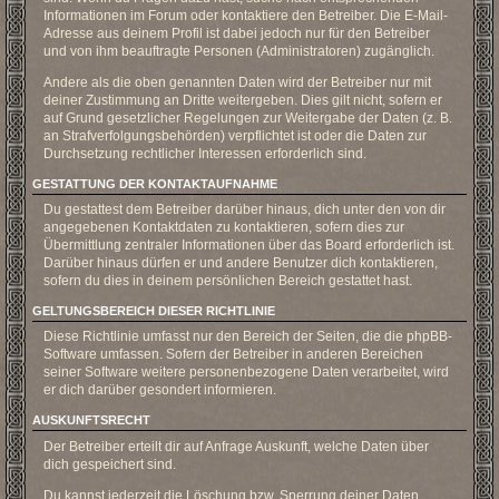
Informationen im Forum oder kontaktiere den Betreiber. Die E-Mail-
Adresse aus deinem Profil ist dabei jedoch nur für den Betreiber
und von ihm beauftragte Personen (Administratoren) zugänglich.
Andere als die oben genannten Daten wird der Betreiber nur mit
deiner Zustimmung an Dritte weitergeben. Dies gilt nicht, sofern er
auf Grund gesetzlicher Regelungen zur Weitergabe der Daten (z. B.
an Strafverfolgungsbehörden) verpflichtet ist oder die Daten zur
Durchsetzung rechtlicher Interessen erforderlich sind.
GESTATTUNG DER KONTAKTAUFNAHME
Du gestattest dem Betreiber darüber hinaus, dich unter den von dir
angegebenen Kontaktdaten zu kontaktieren, sofern dies zur
Übermittlung zentraler Informationen über das Board erforderlich ist.
Darüber hinaus dürfen er und andere Benutzer dich kontaktieren,
sofern du dies in deinem persönlichen Bereich gestattet hast.
GELTUNGSBEREICH DIESER RICHTLINIE
Diese Richtlinie umfasst nur den Bereich der Seiten, die die phpBB-
Software umfassen. Sofern der Betreiber in anderen Bereichen
seiner Software weitere personenbezogene Daten verarbeitet, wird
er dich darüber gesondert informieren.
AUSKUNFTSRECHT
Der Betreiber erteilt dir auf Anfrage Auskunft, welche Daten über
dich gespeichert sind.
Du kannst jederzeit die Löschung bzw. Sperrung deiner Daten