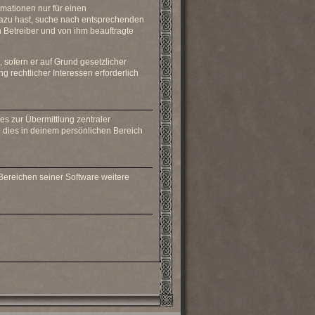
rmationen nur für einen
 dazu hast, suche nach entsprechenden
n Betreiber und von ihm beauftragte
 sofern er auf Grund gesetzlicher
 rechtlicher Interessen erforderlich
es zur Übermittlung zentraler
u dies in deinem persönlichen Bereich
 Bereichen seiner Software weitere