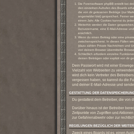
Die Forensoftware phpBB erstellt bei de
den einzelnen Aufrufen des Boards erhal
die von dir gelesenen Beiträge (zur Mar
angemeldet bist) gespeichert. Ferner we
einem Jahr. Alle Cookies kannst du jeder
Weiterhin werden die Daten gespeichert, 
Benutzername, eine E-Mail-Adresse und e
ersichtlich.
Wenn du einen Beitrag oder eine private 
zwischenspeicherst. In diesen Fällen wi
(dazu zählen Private Nachrichten und U
von deinem Browser übermittelte Browser
Schließlich erfordern einzelne Funktio
deinen Beiträgen oder explizit von dir 
Dein Passwort wird mit einer Einwege-
Vielzahl von Webseiten zu verwenden.
wird dich kein Vertreter des Betreiber
vergessen haben, so kannst du die F
und deiner E-Mail-Adresse und sendet
GESTATTUNG DER DATENSPEICHERUN
Du gestattest dem Betreiber, die von
Darüber hinaus ist der Betreiber ber
Zeitpunkte von Zugriffen und Aktione
zur Gefahrenabwehr oder zur rechtlich
REGELUNGEN BEZÜGLICH DER WEITER
Zweck eines Boards ist es, einen Aust