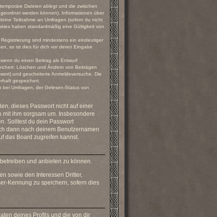
 temporäre Dateien ablegt und die zwischen
 zugeordnet werden können), Informationen über
 deine Teilnahme an Umfragen (sofern du nicht
ookies haben standardmäßig eine Gültigkeit von
 Registrierung sind mindestens ein eindeutiger
, so ist dies für dich vor deren Eingabe
, wenn du einen Beitrag als Entwurf
peichert: Löschen und Ändern von Beiträgen
swort) und gescheiterte Anmeldeversuche. Die
rhaft gespeichert.
n bei Umfragen, der Gelesen-Status von
en, dieses Passwort nicht auf einer
eh mit ihm sorgsam um. Insbesondere
n. Solltest du dein Passwort
 dich dann nach deinem Benutzernamen
f das Board zugreifen kannst.
 betreiben und anbieten zu können.
n sowie den Interessen Dritter,
er-Kennung zu speichern, sofern dies
ten deines Profils und die von dir