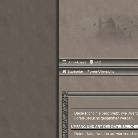
Schnellzugriff
FAQ
Startseite
Foren-Übersicht
Diese Richtlinie beschreibt, wie „Wen
Foren-Besuchs gesammelt werden.
UMFANG UND ART DER DATENSPEICH
Deine Daten werden auf vier verschi