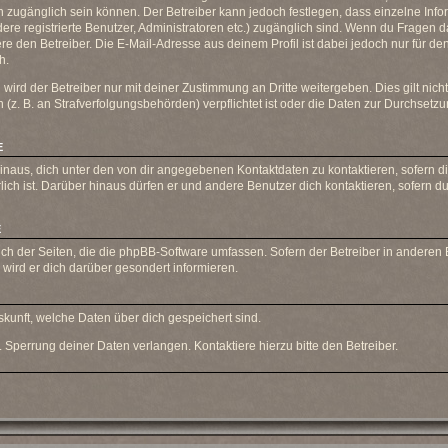
lich zugänglich sein können. Der Betreiber kann jedoch festlegen, dass einzelne Info
dere registrierte Benutzer, Administratoren etc.) zugänglich sind. Wenn du Fragen
re den Betreiber. Die E-Mail-Adresse aus deinem Profil ist dabei jedoch nur für de
h.
rd der Betreiber nur mit deiner Zustimmung an Dritte weitergeben. Dies gilt nicht,
z. B. an Strafverfolgungsbehörden) verpflichtet ist oder die Daten zur Durchsetzung
E
inaus, dich unter den von dir angegebenen Kontaktdaten zu kontaktieren, sofern di
lich ist. Darüber hinaus dürfen er und andere Benutzer dich kontaktieren, sofern d
E
ich der Seiten, die die phpBB-Software umfassen. Sofern der Betreiber in anderen
wird er dich darüber gesondert informieren.
Auskunft, welche Daten über dich gespeichert sind.
 Sperrung deiner Daten verlangen. Kontaktiere hierzu bitte den Betreiber.