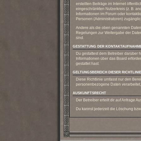
erstellten Beiträge im Internet öffent
eingeschränkten Nutzerkreis (z. B. an
Informationen im Forum oder kontaktie
Personen (Administratoren) zugänglic
Andere als die oben genannten Daten wi
Regelungen zur Weitergabe der Daten (
sind.
GESTATTUNG DER KONTAKTAUFNAHM
Du gestattest dem Betreiber darüber h
Informationen über das Board erforder
gestattet hast.
GELTUNGSBEREICH DIESER RICHTLINI
Diese Richtlinie umfasst nur den Bere
personenbezogene Daten verarbeitet, 
AUSKUNFTSRECHT
Der Betreiber erteilt dir auf Anfrage 
Du kannst jederzeit die Löschung bzw.