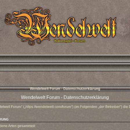
Wendelwelt Forum - Datenschutzerklärung
Wendelwelt Forum - Datenschutzerklärung
delwelt Forum“ („https://wendelwelt.com/forum“) (im Folgenden „der Betreiber“) di
ERUNG
edene Arten gesammelt: