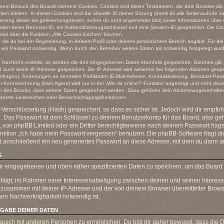
inem Besuch des Boards mehrere Cookies. Cookies sind kleine Textdateien, die dein Browser als
ten bleiben. In diesen Cookies sind die aktuelle ID deiner Sitzung (damit dir alle Seitenaufrufe
kierung dieser als gelesen/ungelesen; sofern du nicht angemeldet bist) sowie Informationen über
rden deine Benutzer-ID, ein Authentifizierungsschlüssel und eine Session-ID gespeichert. Die C
zeit über die Funktion „Alle Cookies löschen“ löschen.
die du bei der Registrierung, in deinem Profil oder deinem persönlichem Bereich angibst. Für die
in Passwort notwendig. Wenn durch den Betreiber weitere Daten als notwendig festgelegt wurden
Nachricht erstellst, so werden die dort eingegebenen Daten ebenfalls gespeichert. Gleiches gilt
rd auch deine IP-Adresse gespeichert. Die IP-Adresse wird weiterhin bei folgenden Aktionen ges
mfragen), Änderungen an zentralen Profildaten (E-Mail-Adresse, Kontoaktivierung, Benutzer-Pas
-Kennzeichnung (User Agent) wird nur in der „Wer ist online?“-Funktion angezeigt und nicht daue
nen des Boards, dass weitere Daten gespeichert werden. Dazu gehören dein Abstimmungsverhalte
gesetzte Lesezeichen oder Benachrichtigungsfunktionen.
Verschlüsselung (Hash) gespeichert, so dass es sicher ist. Jedoch wird dir empfohl
 Das Passwort ist dein Schlüssel zu deinem Benutzerkonto für das Board, also g
s, von phpBB Limited oder ein Dritter berechtigterweise nach deinem Passwort frage
unktion „Ich habe mein Passwort vergessen“ benutzen. Die phpBB-Software fragt
 anschließend ein neu generiertes Passwort an diese Adresse, mit dem du dann au
G
 dir eingegebenen und oben näher spezifizierten Daten zu speichern, um das Board
echtigt, im Rahmen einer Interessenabwägung zwischen deinen und seinen Interesse
n zusammen mit deiner IP-Adresse und der von deinem Browser übermittelter Brows
en Nachverfolgbarkeit notwendig ist.
GABE DEINER DATEN
ausch mit anderen Personen zu ermöglichen. Du bist dir daher bewusst, dass die Da