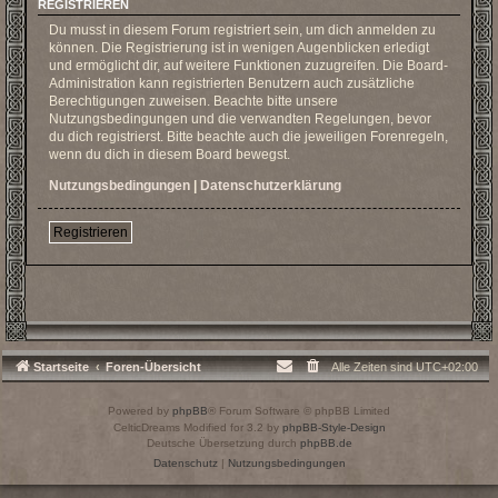
REGISTRIEREN
Du musst in diesem Forum registriert sein, um dich anmelden zu
können. Die Registrierung ist in wenigen Augenblicken erledigt
und ermöglicht dir, auf weitere Funktionen zuzugreifen. Die Board-
Administration kann registrierten Benutzern auch zusätzliche
Berechtigungen zuweisen. Beachte bitte unsere
Nutzungsbedingungen und die verwandten Regelungen, bevor
du dich registrierst. Bitte beachte auch die jeweiligen Forenregeln,
wenn du dich in diesem Board bewegst.
Nutzungsbedingungen
|
Datenschutzerklärung
Registrieren
Startseite
Foren-Übersicht
Alle Zeiten sind
UTC+02:00
Powered by
phpBB
® Forum Software © phpBB Limited
CelticDreams Modified for 3.2 by
phpBB-Style-Design
Deutsche Übersetzung durch
phpBB.de
Datenschutz
|
Nutzungsbedingungen