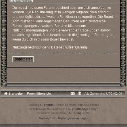
REGISTRIEREN
Du musst in diesem Forum registriert sein, um dich anmelden zu
können. Die Registrierung ist in wenigen Augenblicken erledigt
und ermöglicht dir, auf weitere Funktionen zuzugreifen. Die Board-
Administration kann registrierten Benutzern auch zusätzliche
Berechtigungen zuweisen. Beachte bitte unsere
Nutzungsbedingungen und die verwandten Regelungen, bevor
du dich registrierst. Bitte beachte auch die jeweiligen Forenregeln,
wenn du dich in diesem Board bewegst.
Nutzungsbedingungen
|
Datenschutzerklärung
Registrieren
Startseite
Foren-Übersicht
Alle Zeiten sind
UTC+02:00
Powered by
phpBB
® Forum Software © phpBB Limited
CelticDreams Modified for 3.2 by
phpBB-Style-Design
Deutsche Übersetzung durch
phpBB.de
Datenschutz
|
Nutzungsbedingungen