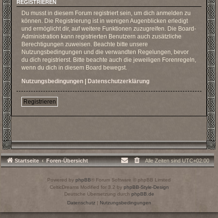
REGISTRIEREN
Du musst in diesem Forum registriert sein, um dich anmelden zu
können. Die Registrierung ist in wenigen Augenblicken erledigt
und ermöglicht dir, auf weitere Funktionen zuzugreifen. Die Board-
Administration kann registrierten Benutzern auch zusätzliche
Berechtigungen zuweisen. Beachte bitte unsere
Nutzungsbedingungen und die verwandten Regelungen, bevor
du dich registrierst. Bitte beachte auch die jeweiligen Forenregeln,
wenn du dich in diesem Board bewegst.
Nutzungsbedingungen
|
Datenschutzerklärung
Registrieren
Startseite
Foren-Übersicht
Alle Zeiten sind
UTC+02:00
Powered by
phpBB
® Forum Software © phpBB Limited
CelticDreams Modified for 3.2 by
phpBB-Style-Design
Deutsche Übersetzung durch
phpBB.de
Datenschutz
|
Nutzungsbedingungen