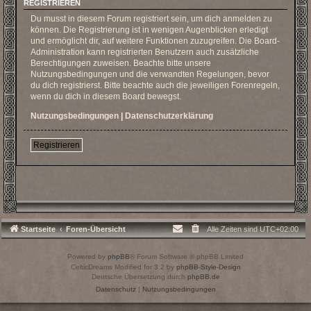
REGISTRIEREN
Du musst in diesem Forum registriert sein, um dich anmelden zu
können. Die Registrierung ist in wenigen Augenblicken erledigt
und ermöglicht dir, auf weitere Funktionen zuzugreifen. Die Board-
Administration kann registrierten Benutzern auch zusätzliche
Berechtigungen zuweisen. Beachte bitte unsere
Nutzungsbedingungen und die verwandten Regelungen, bevor
du dich registrierst. Bitte beachte auch die jeweiligen Forenregeln,
wenn du dich in diesem Board bewegst.
Nutzungsbedingungen
|
Datenschutzerklärung
Registrieren
Startseite
Foren-Übersicht
Alle Zeiten sind
UTC+02:00
Powered by
phpBB
® Forum Software © phpBB Limited
CelticDreams Modified for 3.2 by
phpBB-Style-Design
Deutsche Übersetzung durch
phpBB.de
Datenschutz
|
Nutzungsbedingungen