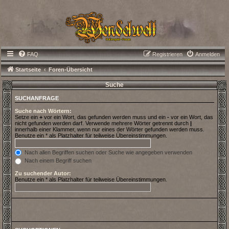
FAQ
Registrieren
Anmelden
Startseite
Foren-Übersicht
Suche
SUCHANFRAGE
Suche nach Wörtern:
Setze ein
+
vor ein Wort, das gefunden werden muss und ein
-
vor ein Wort, das
nicht gefunden werden darf. Verwende mehrere Wörter getrennt durch
|
innerhalb einer Klammer, wenn nur eines der Wörter gefunden werden muss.
Benutze ein * als Platzhalter für teilweise Übereinstimmungen.
Nach allen Begriffen suchen oder Suche wie angegeben verwenden
Nach einem Begriff suchen
Zu suchender Autor:
Benutze ein * als Platzhalter für teilweise Übereinstimmungen.