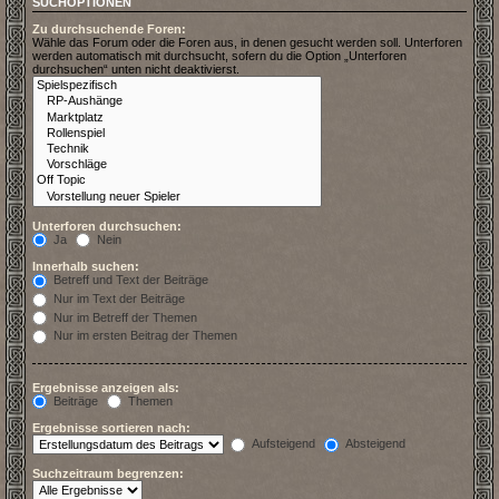
SUCHOPTIONEN
Zu durchsuchende Foren:
Wähle das Forum oder die Foren aus, in denen gesucht werden soll. Unterforen
werden automatisch mit durchsucht, sofern du die Option „Unterforen
durchsuchen“ unten nicht deaktivierst.
Unterforen durchsuchen:
Ja
Nein
Innerhalb suchen:
Betreff und Text der Beiträge
Nur im Text der Beiträge
Nur im Betreff der Themen
Nur im ersten Beitrag der Themen
Ergebnisse anzeigen als:
Beiträge
Themen
Ergebnisse sortieren nach:
Aufsteigend
Absteigend
Suchzeitraum begrenzen: