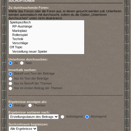
SUCHOPTIONEN
Zu durchsuchende Foren:
Wähle das Forum oder die Foren aus, in denen gesucht werden soll. Unterforen
werden automatisch mit durchsucht, sofern du die Option „Unterforen
durchsuchen“ unten nicht deaktivierst.
Unterforen durchsuchen:
Ja
Nein
Innerhalb suchen:
Betreff und Text der Beiträge
Nur im Text der Beiträge
Nur im Betreff der Themen
Nur im ersten Beitrag der Themen
Ergebnisse anzeigen als:
Beiträge
Themen
Ergebnisse sortieren nach:
Aufsteigend
Absteigend
Suchzeitraum begrenzen: