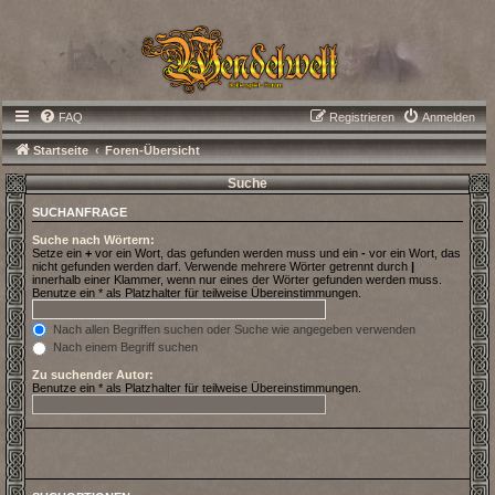
FAQ
Registrieren
Anmelden
Startseite
Foren-Übersicht
Suche
SUCHANFRAGE
Suche nach Wörtern:
Setze ein
+
vor ein Wort, das gefunden werden muss und ein
-
vor ein Wort, das
nicht gefunden werden darf. Verwende mehrere Wörter getrennt durch
|
innerhalb einer Klammer, wenn nur eines der Wörter gefunden werden muss.
Benutze ein * als Platzhalter für teilweise Übereinstimmungen.
Nach allen Begriffen suchen oder Suche wie angegeben verwenden
Nach einem Begriff suchen
Zu suchender Autor:
Benutze ein * als Platzhalter für teilweise Übereinstimmungen.