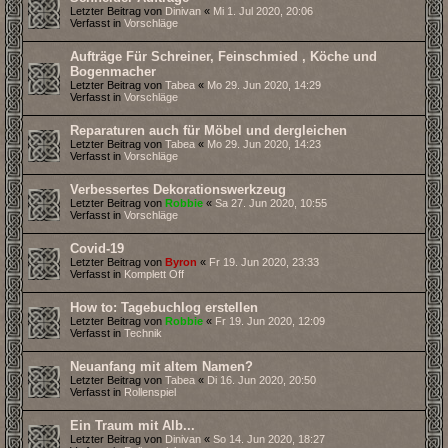
Letzter Beitrag von
Dinivan
«
Mi 1. Jul 2020, 20:06
Verfasst in
Vorschläge
Aufträge Für Schreiner, Feinschmied , Köche und
Bogenmacher
Letzter Beitrag von
Tabea
«
Mo 29. Jun 2020, 14:29
Verfasst in
Vorschläge
Reparaturen auch für Möbel und dergleichen
Letzter Beitrag von
Tabea
«
Mo 29. Jun 2020, 14:23
Verfasst in
Vorschläge
Verbessertes Dekorationswerkzeug
Letzter Beitrag von
Robbie
«
Sa 27. Jun 2020, 10:55
Verfasst in
Vorschläge
Covid-19
Letzter Beitrag von
Byron
«
Fr 19. Jun 2020, 23:33
Verfasst in
Komplett Off
How to: Tagebuchlog erstellen
Letzter Beitrag von
Robbie
«
Fr 19. Jun 2020, 12:09
Verfasst in
Technik
Neuanfang mit altem Namen?
Letzter Beitrag von
Tabea
«
Di 16. Jun 2020, 20:50
Verfasst in
Rollenspiel
Ein Traum mit Alb...
Letzter Beitrag von
Dinivan
«
So 14. Jun 2020, 18:27