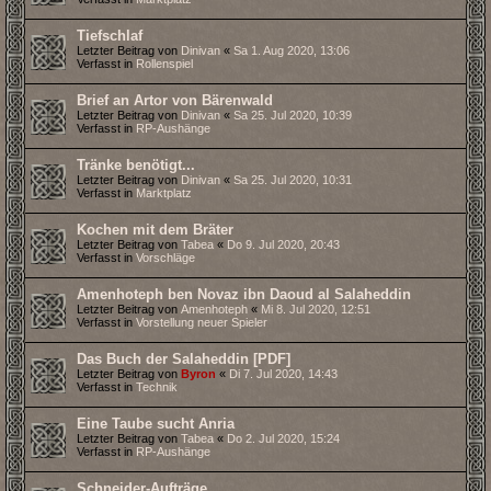
Tiefschlaf
Letzter Beitrag von
Dinivan
«
Sa 1. Aug 2020, 13:06
Verfasst in
Rollenspiel
Brief an Artor von Bärenwald
Letzter Beitrag von
Dinivan
«
Sa 25. Jul 2020, 10:39
Verfasst in
RP-Aushänge
Tränke benötigt...
Letzter Beitrag von
Dinivan
«
Sa 25. Jul 2020, 10:31
Verfasst in
Marktplatz
Kochen mit dem Bräter
Letzter Beitrag von
Tabea
«
Do 9. Jul 2020, 20:43
Verfasst in
Vorschläge
Amenhoteph ben Novaz ibn Daoud al Salaheddin
Letzter Beitrag von
Amenhoteph
«
Mi 8. Jul 2020, 12:51
Verfasst in
Vorstellung neuer Spieler
Das Buch der Salaheddin [PDF]
Letzter Beitrag von
Byron
«
Di 7. Jul 2020, 14:43
Verfasst in
Technik
Eine Taube sucht Anria
Letzter Beitrag von
Tabea
«
Do 2. Jul 2020, 15:24
Verfasst in
RP-Aushänge
Schneider-Aufträge