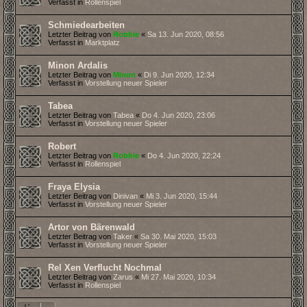
Verfasst in
Rollenspiel
Schmiedearbeiten
Letzter Beitrag von
Robbie
«
Sa 13. Jun 2020, 08:56
Verfasst in
Marktplatz
Minon Ardalis
Letzter Beitrag von
Minon
«
Di 9. Jun 2020, 12:34
Verfasst in
Vorstellung neuer Spieler
Tabea
Letzter Beitrag von
Tabea
«
Do 4. Jun 2020, 23:06
Verfasst in
Vorstellung neuer Spieler
Robert
Letzter Beitrag von
Robbie
«
Do 4. Jun 2020, 22:24
Verfasst in
Rollenspiel
Fraya Elysia
Letzter Beitrag von
Dinivan
«
Mi 3. Jun 2020, 15:44
Verfasst in
Vorstellung neuer Spieler
Artor von Bärenwald
Letzter Beitrag von
Taker
«
Sa 30. Mai 2020, 15:03
Verfasst in
Vorstellung neuer Spieler
Rel Xen Verflucht Nochmal
Letzter Beitrag von
Zarus
«
Mi 27. Mai 2020, 10:34
Verfasst in
Rollenspiel