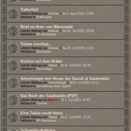
Tiefschlaf
Letzter Beitrag von
Dinivan
«
Sa 1. Aug 2020, 13:06
Verfasst in
Rollenspiel
Brief an Artor von Bärenwald
Letzter Beitrag von
Dinivan
«
Sa 25. Jul 2020, 10:39
Verfasst in
RP-Aushänge
Tränke benötigt...
Letzter Beitrag von
Dinivan
«
Sa 25. Jul 2020, 10:31
Verfasst in
Marktplatz
Kochen mit dem Bräter
Letzter Beitrag von
Tabea
«
Do 9. Jul 2020, 20:43
Verfasst in
Vorschläge
Amenhoteph ben Novaz ibn Daoud al Salaheddin
Letzter Beitrag von
Amenhoteph
«
Mi 8. Jul 2020, 12:51
Verfasst in
Vorstellung neuer Spieler
Das Buch der Salaheddin [PDF]
Letzter Beitrag von
Byron
«
Di 7. Jul 2020, 14:43
Verfasst in
Technik
Eine Taube sucht Anria
Letzter Beitrag von
Tabea
«
Do 2. Jul 2020, 15:24
Verfasst in
RP-Aushänge
Schneider-Aufträge