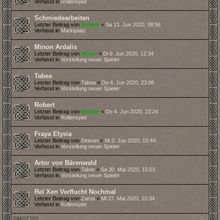
Verfasst in
Rollenspiel
Schmiedearbeiten
Letzter Beitrag von
Robbie
«
Sa 13. Jun 2020, 08:56
Verfasst in
Marktplatz
Minon Ardalis
Letzter Beitrag von
Minon
«
Di 9. Jun 2020, 12:34
Verfasst in
Vorstellung neuer Spieler
Tabea
Letzter Beitrag von
Tabea
«
Do 4. Jun 2020, 23:06
Verfasst in
Vorstellung neuer Spieler
Robert
Letzter Beitrag von
Robbie
«
Do 4. Jun 2020, 22:24
Verfasst in
Rollenspiel
Fraya Elysia
Letzter Beitrag von
Dinivan
«
Mi 3. Jun 2020, 15:44
Verfasst in
Vorstellung neuer Spieler
Artor von Bärenwald
Letzter Beitrag von
Taker
«
Sa 30. Mai 2020, 15:03
Verfasst in
Vorstellung neuer Spieler
Rel Xen Verflucht Nochmal
Letzter Beitrag von
Zarus
«
Mi 27. Mai 2020, 10:34
Verfasst in
Rollenspiel