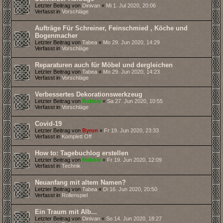
Letzter Beitrag von
Dinivan
«
Mi 1. Jul 2020, 20:06
Verfasst in
Vorschläge
Aufträge Für Schreiner, Feinschmied , Köche und
Bogenmacher
Letzter Beitrag von
Tabea
«
Mo 29. Jun 2020, 14:29
Verfasst in
Vorschläge
Reparaturen auch für Möbel und dergleichen
Letzter Beitrag von
Tabea
«
Mo 29. Jun 2020, 14:23
Verfasst in
Vorschläge
Verbessertes Dekorationswerkzeug
Letzter Beitrag von
Robbie
«
Sa 27. Jun 2020, 10:55
Verfasst in
Vorschläge
Covid-19
Letzter Beitrag von
Byron
«
Fr 19. Jun 2020, 23:33
Verfasst in
Komplett Off
How to: Tagebuchlog erstellen
Letzter Beitrag von
Robbie
«
Fr 19. Jun 2020, 12:09
Verfasst in
Technik
Neuanfang mit altem Namen?
Letzter Beitrag von
Tabea
«
Di 16. Jun 2020, 20:50
Verfasst in
Rollenspiel
Ein Traum mit Alb...
Letzter Beitrag von
Dinivan
«
So 14. Jun 2020, 18:27