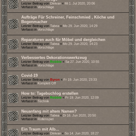
Letzter Beitrag von
Dinivan
«
Mi 1. Jul 2020, 20:06
Verfasst in
Vorschläge
Aufträge Für Schreiner, Feinschmied , Köche und
Bogenmacher
Letzter Beitrag von
Tabea
«
Mo 29. Jun 2020, 14:29
Verfasst in
Vorschläge
Reparaturen auch für Möbel und dergleichen
Letzter Beitrag von
Tabea
«
Mo 29. Jun 2020, 14:23
Verfasst in
Vorschläge
Verbessertes Dekorationswerkzeug
Letzter Beitrag von
Robbie
«
Sa 27. Jun 2020, 10:55
Verfasst in
Vorschläge
Covid-19
Letzter Beitrag von
Byron
«
Fr 19. Jun 2020, 23:33
Verfasst in
Komplett Off
How to: Tagebuchlog erstellen
Letzter Beitrag von
Robbie
«
Fr 19. Jun 2020, 12:09
Verfasst in
Technik
Neuanfang mit altem Namen?
Letzter Beitrag von
Tabea
«
Di 16. Jun 2020, 20:50
Verfasst in
Rollenspiel
Ein Traum mit Alb...
Letzter Beitrag von
Dinivan
«
So 14. Jun 2020, 18:27