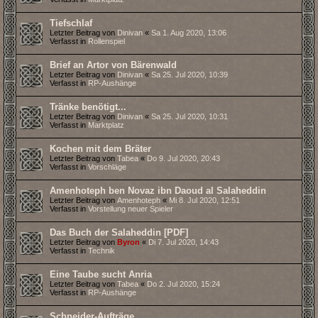
Tiefschlaf
Letzter Beitrag von
Dinivan
«
Sa 1. Aug 2020, 13:06
Verfasst in
Rollenspiel
Brief an Artor von Bärenwald
Letzter Beitrag von
Dinivan
«
Sa 25. Jul 2020, 10:39
Verfasst in
RP-Aushänge
Tränke benötigt...
Letzter Beitrag von
Dinivan
«
Sa 25. Jul 2020, 10:31
Verfasst in
Marktplatz
Kochen mit dem Bräter
Letzter Beitrag von
Tabea
«
Do 9. Jul 2020, 20:43
Verfasst in
Vorschläge
Amenhoteph ben Novaz ibn Daoud al Salaheddin
Letzter Beitrag von
Amenhoteph
«
Mi 8. Jul 2020, 12:51
Verfasst in
Vorstellung neuer Spieler
Das Buch der Salaheddin [PDF]
Letzter Beitrag von
Byron
«
Di 7. Jul 2020, 14:43
Verfasst in
Technik
Eine Taube sucht Anria
Letzter Beitrag von
Tabea
«
Do 2. Jul 2020, 15:24
Verfasst in
RP-Aushänge
Schneider-Aufträge