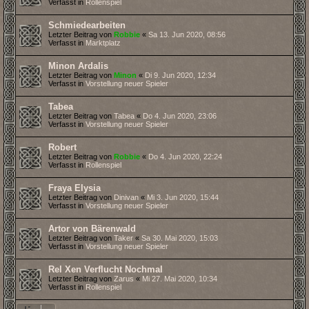
Verfasst in
Rollenspiel
Schmiedearbeiten
Letzter Beitrag von
Robbie
«
Sa 13. Jun 2020, 08:56
Verfasst in
Marktplatz
Minon Ardalis
Letzter Beitrag von
Minon
«
Di 9. Jun 2020, 12:34
Verfasst in
Vorstellung neuer Spieler
Tabea
Letzter Beitrag von
Tabea
«
Do 4. Jun 2020, 23:06
Verfasst in
Vorstellung neuer Spieler
Robert
Letzter Beitrag von
Robbie
«
Do 4. Jun 2020, 22:24
Verfasst in
Rollenspiel
Fraya Elysia
Letzter Beitrag von
Dinivan
«
Mi 3. Jun 2020, 15:44
Verfasst in
Vorstellung neuer Spieler
Artor von Bärenwald
Letzter Beitrag von
Taker
«
Sa 30. Mai 2020, 15:03
Verfasst in
Vorstellung neuer Spieler
Rel Xen Verflucht Nochmal
Letzter Beitrag von
Zarus
«
Mi 27. Mai 2020, 10:34
Verfasst in
Rollenspiel