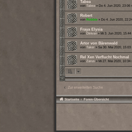
Tabea
von
Tabea
» Do 4. Jun 2020, 23:06 
Robert
von
Robbie
» Do 4. Jun 2020, 22:24
Fraya Elysia
von
Dinivan
» Mi 3. Jun 2020, 15:44 
Artor von Bärenwald
von
Taker
» Sa 30. Mai 2020, 15:03 
Rel Xen Verflucht Nochmal
von
Zarus
» Mi 27. Mai 2020, 10:34 
Zur erweiterten Suche
Startseite
Foren-Übersicht