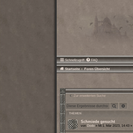
Schnellzugriff
FAQ
Startseite
Foren-Übersicht
Zur erweiterten Suche
Suche
Erw
THEMEN
Schmiede gesucht
von
Dodo
» Mi 1. Mär 2023, 14:43 »