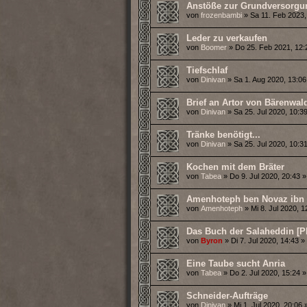
Anstöße zur Grundversorgu
von
frozenbambi
» Sa 11. Feb 2023,
Leder zu verkaufen
von
Boomer
» Do 25. Feb 2021, 12:
Tiefschlaf
von
Dinivan
» Sa 1. Aug 2020, 13:06
Brief an Artor von Bärenwal
von
Dinivan
» Sa 25. Jul 2020, 10:39
Tränke benötigt...
von
Dinivan
» Sa 25. Jul 2020, 10:31
Kochen mit dem Bräter
von
Tabea
» Do 9. Jul 2020, 20:43 »
Amenhoteph ben Novaz ibn 
von
Amenhoteph
» Mi 8. Jul 2020, 1
Das Buch der Salaheddin [P
von
Byron
» Di 7. Jul 2020, 14:43 »
Eine Taube sucht Anria
von
Tabea
» Do 2. Jul 2020, 15:24 »
Schneider-Aufträge
von
Dinivan
» Mi 1. Jul 2020, 20:06 