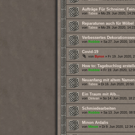
Aufträge Für Schreiner, Fe
von
Tabea
» Mo 29. Jun 2020, 14:29
Reparaturen auch für Möbel
von
Tabea
» Mo 29. Jun 2020, 14:23
Verbessertes Dekorationswe
von
Robbie
» Sa 27. Jun 2020, 10:5
Covid-19
von
Byron
» Fr 19. Jun 2020, 2
How to: Tagebuchlog erstell
von
Robbie
» Fr 19. Jun 2020, 12:0
Neuanfang mit altem Namen
von
Tabea
» Di 16. Jun 2020, 20:50 
Ein Traum mit Alb...
von
Dinivan
» So 14. Jun 2020, 18:2
Schmiedearbeiten
von
Robbie
» Sa 13. Jun 2020, 08:5
Minon Ardalis
von
Minon
» Di 9. Jun 2020, 12:34 