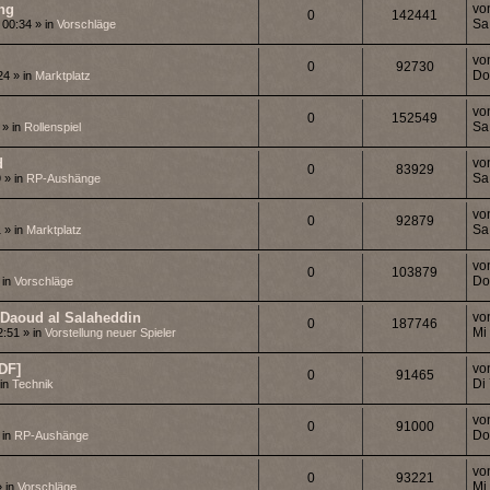
ng
vo
0
142441
Sa
 00:34 » in
Vorschläge
vo
0
92730
Do
24 » in
Marktplatz
vo
0
152549
Sa
 » in
Rollenspiel
d
vo
0
83929
Sa
 » in
RP-Aushänge
vo
0
92879
Sa
 » in
Marktplatz
vo
0
103879
Do
 in
Vorschläge
Daoud al Salaheddin
vo
0
187746
Mi
2:51 » in
Vorstellung neuer Spieler
DF]
vo
0
91465
Di
 in
Technik
vo
0
91000
Do
 in
RP-Aushänge
vo
0
93221
Mi
» in
Vorschläge