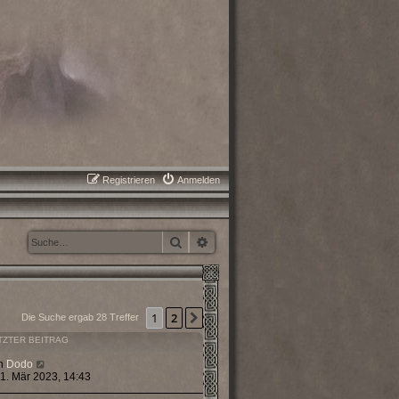
Registrieren
Anmelden
Suche
Erweiterte Suche
1
2
Nächste
Die Suche ergab 28 Treffer
TZTER BEITRAG
n
Dodo
 1. Mär 2023, 14:43