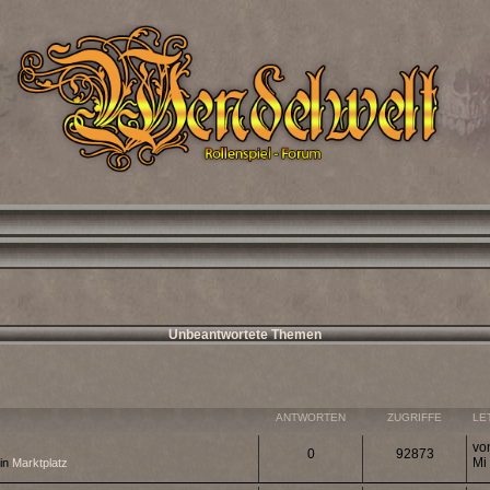
Unbeantwortete Themen
eiterte Suche
ANTWORTEN
ZUGRIFFE
LE
vo
0
92873
Mi
 in
Marktplatz