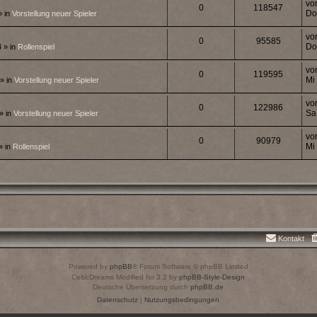
vo
0
118547
Do
» in
Vorstellung neuer Spieler
vo
0
95585
Do
 » in
Rollenspiel
vo
0
119595
Mi
» in
Vorstellung neuer Spieler
vo
0
122986
Sa
» in
Vorstellung neuer Spieler
vo
0
90979
Mi
» in
Rollenspiel
Kontakt
Powered by
phpBB
® Forum Software © phpBB Limited
CelticDreams Modified for 3.2 by
phpBB-Style-Design
Deutsche Übersetzung durch
phpBB.de
Datenschutz
|
Nutzungsbedingungen