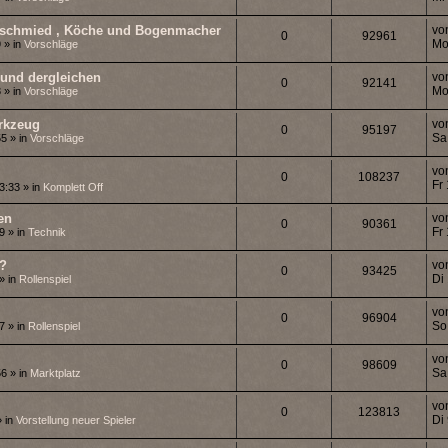
inschmied , Köche und Bogenmacher
vo
0
92961
Mo
 » in
Vorschläge
 und dergleichen
vo
0
92141
Mo
 » in
Vorschläge
rkzeug
vo
0
95197
Sa
5 » in
Vorschläge
vo
0
108237
Fr
3:33 » in
Komplett Off
en
vo
0
90361
Fr
9 » in
Technik
?
vo
0
93425
Di
» in
Rollenspiel
vo
0
96904
So
7 » in
Rollenspiel
vo
0
98609
Sa
6 » in
Marktplatz
vo
0
123813
Di
» in
Vorstellung neuer Spieler