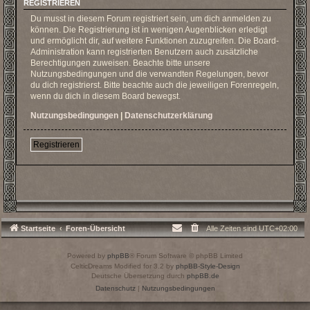
REGISTRIEREN
Du musst in diesem Forum registriert sein, um dich anmelden zu
können. Die Registrierung ist in wenigen Augenblicken erledigt
und ermöglicht dir, auf weitere Funktionen zuzugreifen. Die Board-
Administration kann registrierten Benutzern auch zusätzliche
Berechtigungen zuweisen. Beachte bitte unsere
Nutzungsbedingungen und die verwandten Regelungen, bevor
du dich registrierst. Bitte beachte auch die jeweiligen Forenregeln,
wenn du dich in diesem Board bewegst.
Nutzungsbedingungen
|
Datenschutzerklärung
Registrieren
Startseite
Foren-Übersicht
Alle Zeiten sind
UTC+02:00
Powered by
phpBB
® Forum Software © phpBB Limited
CelticDreams Modified for 3.2 by
phpBB-Style-Design
Deutsche Übersetzung durch
phpBB.de
Datenschutz
|
Nutzungsbedingungen