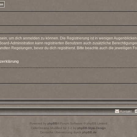
 sein, um dich anmelden zu können. Die Registrierung ist in wenigen Augenblicken e
Board-Administration kann registrierten Benutzern auch zusätzliche Berechtigunge
ten Regelungen, bevor du dich registrierst. Bitte beachte auch die jeweiligen F
zerklärung
Kontakt
Powered by
phpBB
® Forum Software © phpBB Limited
CelticDreams Modified for 3.2 by
phpBB-Style-Design
Deutsche Übersetzung durch
phpBB.de