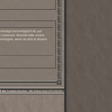
rledigt und ermöglicht dir, auf
n zuweisen. Beachte bitte unsere
orenregeln, wenn du dich in diesem
Alle Cookies löschen
Alle Zeiten sind
UTC+02:00