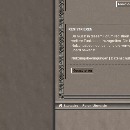
REGISTRIEREN
Du musst in diesem Forum registriert
weitere Funktionen zuzugreifen. Die 
Nutzungsbedingungen und die verwand
Board bewegst.
Nutzungsbedingungen
|
Datenschut
Registrieren
Startseite
Foren-Übersicht