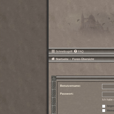
Schnellzugriff
FAQ
Startseite
Foren-Übersicht
Benutzername:
Passwort:
Ich habe
Angem
Meinen