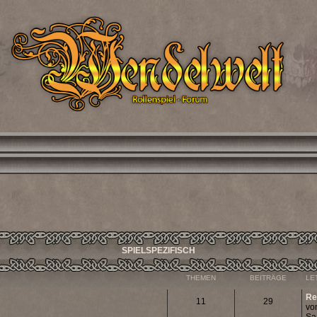
SPIELSPEZIFISCH
THEMEN
BEITRÄGE
LE
Re
11
29
vo