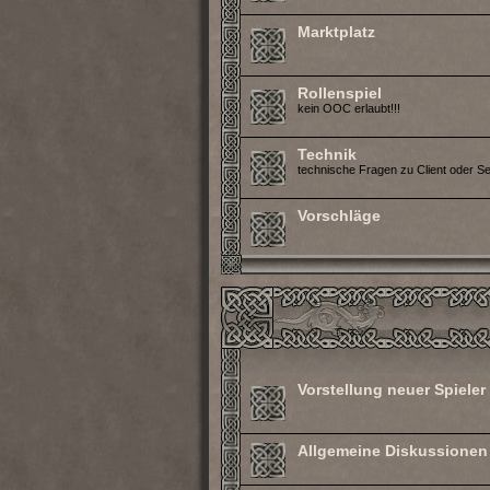
Marktplatz
Rollenspiel
kein OOC erlaubt!!!
Technik
technische Fragen zu Client oder S
Vorschläge
Vorstellung neuer Spieler
Allgemeine Diskussionen