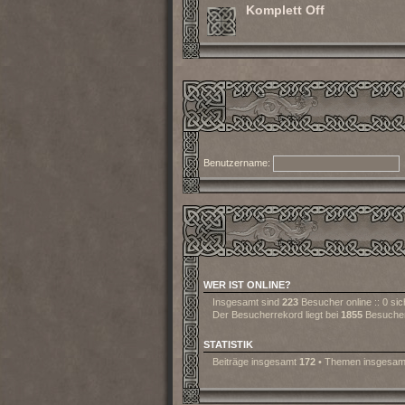
Komplett Off
Benutzername:
WER IST ONLINE?
Insgesamt sind
223
Besucher online :: 0 sic
Der Besucherrekord liegt bei
1855
Besuchern
STATISTIK
Beiträge insgesamt
172
• Themen insgesa