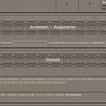
Re
3
6
vo
Mi
Anmelden
•
Registrieren
Passwort:
Ich habe mein Passwort vergessen
|
Angemeldet 
Statistik
htbare Mitglieder, 0 unsichtbare Mitglieder und 223 Gäste (basierend auf den aktiven Besuche
, die am Mo 4. Mai 2026, 08:24 gleichzeitig online waren.
mt
68
• Mitglieder insgesamt
40
• Unser neuestes Mitglied:
frozenbambi