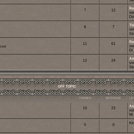
Sa
Re
7
12
vo
Do
Ti
6
7
vo
Sa
Re
11
61
vo
erver
Di
An
12
24
vo
Sa
OFF TOPIC
THEMEN
BEITRÄGE
LE
Am
10
23
vo
Mi
Ke
0
0